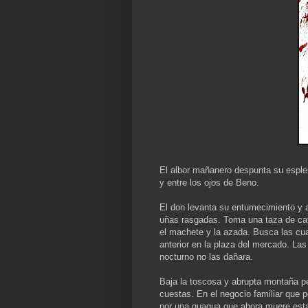
El albor mañanero despunta su esplen
y entre los ojos de Beno.
El don levanta su entumecimiento y a
uñas rasgadas. Toma una taza de caf
el machete y la azada. Busca las cu
anterior en la plaza del mercado. La
nocturno no las dañara.
Baja la toscosa y abrupta montaña p
cuestas. En el negocio familiar que 
por una guagua que ahora muere est