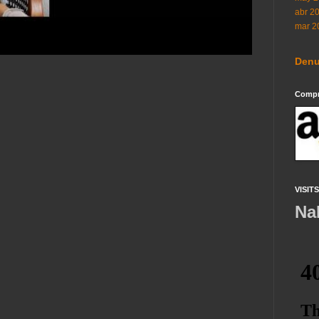
abr 2
mar 2
Denu
Compra
VISITS
Na