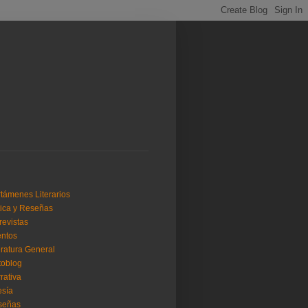
támenes Literarios
tica y Reseñas
revistas
ntos
eratura General
toblog
rativa
sía
señas