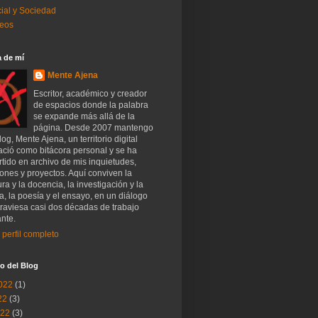
ial y Sociedad
eos
 de mí
Mente Ajena
Escritor, académico y creador
de espacios donde la palabra
se expande más allá de la
página. Desde 2007 mantengo
log, Mente Ajena, un territorio digital
ació como bitácora personal y se ha
tido en archivo de mis inquietudes,
iones y proyectos. Aquí conviven la
tura y la docencia, la investigación y la
a, la poesía y el ensayo, en un diálogo
raviesa casi dos décadas de trabajo
nte.
 perfil completo
o del Blog
022
(1)
22
(3)
022
(3)