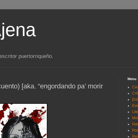
jena
scritor puertorriqueño.
Menu
cuento) [aka. “engordando pa’ morir
Cer
Crí
Ent
Eve
Lit
Mo
Nar
Poe
Re