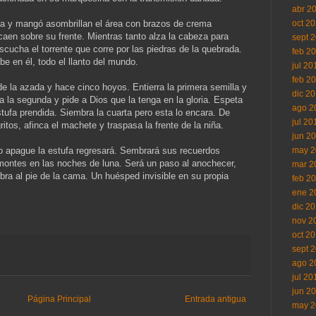
abr 2
pa y mangó asombrillan el área con brazos de crema
oct 2
aen sobre su frente. Mientras tanto alza la cabeza para
sept 
scucha el torrente que corre por las piedras de la quebrada.
feb 2
e en él, todo el llanto del mundo.
jul 20
feb 2
e la azada y hace cinco hoyos. Entierra la primera semilla y
dic 2
a la segunda y pide a Dios que la tenga en la gloria. Espeta
ago 2
stufa prendida. Siembra la cuarta pero esta lo encara. De
jul 20
itos, afinca el machete y traspasa la frente de la niña.
jun 2
do apague la estufa regresará. Sembrará sus recuerdos
may 2
 montes en las noches de luna. Será un paso al anochecer,
mar 2
bra al pie de la cama. Un huésped invisible en su propia
feb 2
ene 2
dic 2
nov 2
oct 2
sept 
ago 2
jul 20
jun 2
Página Principal
Entrada antigua
may 2