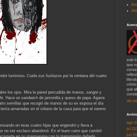
Soc
Vid
Acerca
este b
que n
conver
reflex
dor luminoso. Cuela sus fusilazos por la ventana del cuarto
litera
crónic
que at
bre los ojos. Mira la pared percudida de manos, sangre y
consta
é. Hace un sandwich de jamonilla y queso de papa. Agarra
Ver mi
atro semillas que recogió de manos de su ex esposa el día
s tenía amarradas en el sótano de la casa para que el sereno
Archiv
ago 2
ensando en esas cuatro hijas que engendró y lleva a
jul 20
por no ser esclavo abandonó. En el buen carro que cambió
jun 2
acionada en su marquesina con la transmisión dañada.