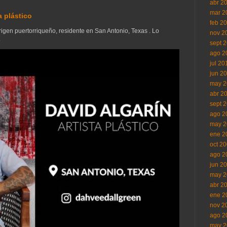
abr 2
mar 2
a plástico
feb 2
origen puertorriqueño, residente en San Antonio, Texas . Lo
nov 2
.
sept 
ago 2
jul 20
jun 2
may 2
abr 2
sept 
ago 2
may 2
ene 2
oct 2
ago 2
jun 2
may 2
abr 2
ene 2
nov 2
ago 2
may 2