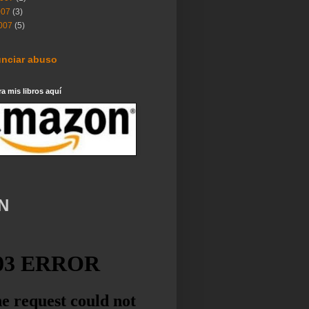
007
(3)
007
(5)
nciar abuso
 mis libros aquí
N