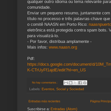
qualquer outro idioma ou tema relevante par
comunidade.
Enviar um pequeno resumo, juntamente com 
título no processo e três palavras-chave qu
o comitê NAASN em Porto Rico:
naasnpuert
eletrônica está protegida contra spam bots. V
para visualizá-lo.
- Por favor, distribua amplamente -
Mais infos:
www.naasn.org
Pdf:
https://docs.google.com/document/d/10M
K-CTrUyFf1ajdE/edit?hl=en_US
No hay comentarios.:
Labels:
Eventos
,
Social y Sociedad
Entradas más recientes
Página Princip
Suscribirse a:
Entradas (Atom)