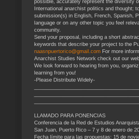
possible, accurately represent the diversity 
International anarchist politics and thought; 
submission(s) in English, French, Spanish, P
language or on any other topic you feel releva
community.
Send your proposal, including a short abstract
keywords that describe your project to the 
naasnpuertorico@gmail.com
For more inform
Anarchist Studies Network check out our web
We look forward to hearing from you, organiz
learning from you!
-Please Distribute Widely-
_____________________________________
_____________________________________
_____________________________________
LLAMADO PARA PONENCIAS
Conferencia de la Red de Estudios Anarquist
San Juan, Puerto Rico – 7 y 8 de enero de 2
Fecha límite para las propuestas: 15 de nov