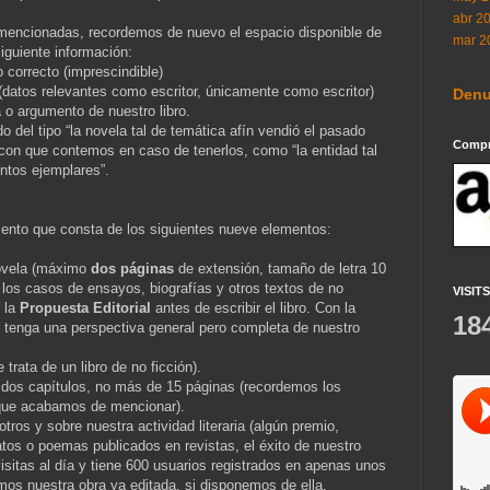
abr 2
mencionadas, recordemos de nuevo el espacio disponible de
mar 2
iguiente información:
o correcto (imprescindible)
 (datos relevantes como escritor, únicamente como escritor)
Denu
 o argumento de nuestro libro.
 del tipo “la novela tal de temática afín vendió el pasado
Compra
con que contemos en caso de tenerlos, como “la entidad tal
ntos ejemplares”.
nto que consta de los siguientes nueve elementos:
novela (máximo
dos páginas
de extensión, tamaño de letra 10
n los casos de ensayos, biografías y otros textos de no
VISITS
r la
Propuesta Editorial
antes de escribir el libro. Con la
18
r tenga una perspectiva general pero completa de nuestro
trata de un libro de no ficción).
 dos capítulos, no más de 15 páginas (recordemos los
s que acabamos de mencionar).
tros y sobre nuestra actividad literaria (algún premio,
atos o poemas publicados en revistas, el éxito de nuestro
isitas al día y tiene 600 usuarios registrados en apenas unos
s nuestra obra ya editada, si disponemos de ella.