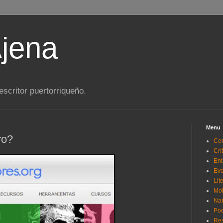
jena
scritor puertorriqueño.
Menu
ro?
Cer
Crí
Ent
Eve
Lit
Mo
Nar
Poe
Re