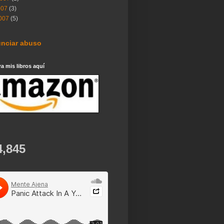
007
(3)
007
(5)
nciar abuso
 mis libros aquí
4,845