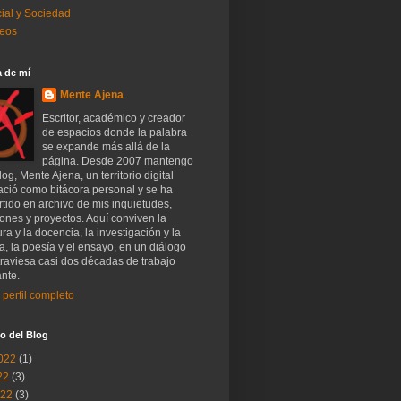
ial y Sociedad
eos
 de mí
Mente Ajena
Escritor, académico y creador
de espacios donde la palabra
se expande más allá de la
página. Desde 2007 mantengo
log, Mente Ajena, un territorio digital
ació como bitácora personal y se ha
tido en archivo de mis inquietudes,
iones y proyectos. Aquí conviven la
tura y la docencia, la investigación y la
a, la poesía y el ensayo, en un diálogo
raviesa casi dos décadas de trabajo
nte.
 perfil completo
o del Blog
022
(1)
22
(3)
022
(3)