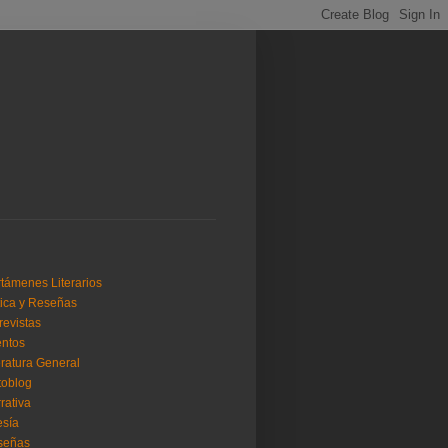
támenes Literarios
tica y Reseñas
revistas
ntos
eratura General
toblog
rativa
sía
señas