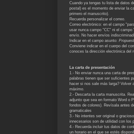
Cuando ya tengas tu lista de datos de
postal) es el momento de enviar la ca
primero el manuscrito).
Recuerda personalizar el correo.
Correo electrónico: en el campo "para
usar nunca campo "CC" ni el campo 
envío. No hacer envíos indiscriminad
Indicar en el campo asunto:
Propuest
Conviene indicar en el cuerpo del co
conoces la dirección electrónica del
La carta de presentación
1.- No enviar nunca una carta de pre
palabras tienen que ser suficientes 
hacer si nos sale más larga? Volver a
máximo.
2.- Descarta la carta manuscrita. Rea
adjunto que sea en formato Word o PD
fondos de colores). Revísala antes de
gramaticales
3.- No intentes ser original o gracio
innecesarios son de utilidad con los 
4.- Recuerda incluir tus datos de con
un horario en el que se estés disponi