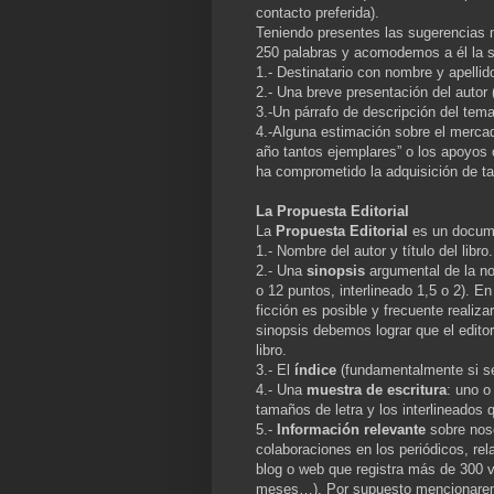
contacto preferida).
Teniendo presentes las sugerencias 
250 palabras y acomodemos a él la s
1.- Destinatario con nombre y apellid
2.- Una breve presentación del autor
3.-Un párrafo de descripción del tema
4.-Alguna estimación sobre el mercado
año tantos ejemplares” o los apoyos 
ha comprometido la adquisición de ta
La Propuesta Editorial
La
Propuesta Editorial
es un docume
1.- Nombre del autor y título del libro.
2.- Una
sinopsis
argumental de la 
o 12 puntos, interlineado 1,5 o 2). E
ficción es posible y frecuente realiza
sinopsis debemos lograr que el edito
libro.
3.- El
índice
(fundamentalmente si se 
4.- Una
muestra de escritura
: uno o
tamaños de letra y los interlineado
5.-
Información relevante
sobre noso
colaboraciones en los periódicos, rel
blog o web que registra más de 300 v
meses…). Por supuesto mencionaremo