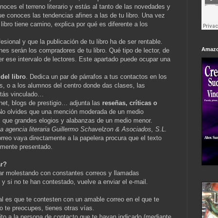
oces el terreno literario y estás al tanto de las novedades y
ue conoces las tendencias afines a las de tu libro. Una vez
ibro tiene camino, explica por qué es diferente a los
fesional y que la publicación de tu libro ha de ser rentable.
Amazo
énes serán los compradores de tu libro. Qué tipo de lector, de
er ese intervalo de lectores. Este apartado puede ocupar una
del libro
. Dedica un par de párrafos a tus contactos en los
s, o a los alumnos del centro donde das clases, las
stás vinculado…
rnet, blogs de prestigio… adjunta las
reseñas, críticas o
 No olvides que una mención moderada de un medio
az que grandes elogios y alabanzas de un medio menor.
la agencia literaria Guillermo Schavelzon & Asociados, S.L.
orreo vaya directamente a la papelera procura que el texto
emente presentado.
ar?
tar molestando con constantes correos y llamadas
y si no te han contestado, vuelve a enviar el e-mail.
l es que te contesten con un amable correo en el que te
o te preocupes, tienes otras vías.
to a la persona de contacto que te hayan indicado (mediante