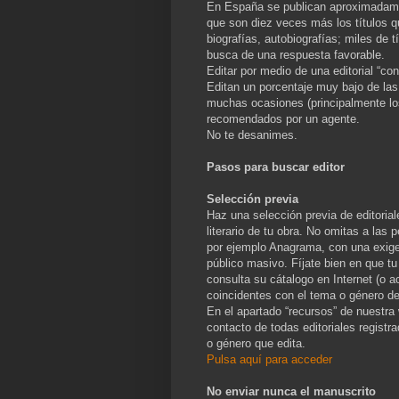
En España se publican aproximadamen
que son diez veces más los títulos 
biografías, autobiografías; miles de 
busca de una respuesta favorable.
Editar por medio de una editorial “con
Editan un porcentaje muy bajo de las
muchas ocasiones (principalmente los 
recomendados por un agente.
No te desanimes.
Pasos para buscar editor
Selección previa
Haz una selección previa de editoria
literario de tu obra. No omitas a las 
por ejemplo Anagrama, con una exigen
público masivo. Fíjate bien en que tu 
consulta su cátalogo en Internet (o ac
coincidentes con el tema o género de
En el apartado “recursos” de nuestra
contacto de todas editoriales registr
o género que edita.
Pulsa aquí para acceder
No enviar nunca el manuscrito