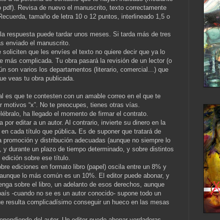
o pdf). Revisa de nuevo el manuscrito, texto correctamente
ecuerda, tamaño de letra 10 o 12 puntos, interlineado 1,5 o
la respuesta puede tardar unos meses. Si tarda más de tres
s enviado el manuscrito.
soliciten que les envíes el texto no quiere decir que ya lo
e más complicada. Tu obra pasará la revisión de un lector (o
aún son varios los departamentos (literario, comercial…) que
ue veas tu obra publicada.
l es que te contesten con un amable correo en el que te
 motivos “x”. No te preocupes, tienes otras vías.
ébralo, ha llegado el momento de firmar el contrato.
 por editar a un autor. Al contrario, invierte su dinero en la
 en cada título que pública
.
Es de suponer que tratará de
na promoción y distribución adecuadas (aunque no siempre lo
, y durante un plazo de tiempo determinado, y sobre distintos
edición sobre ese título.
bre ediciones en formato libro (papel) oscila entre un 8% y
, aunque lo más común es un 10%. El editor puede abonar, y
enga sobre el libro, un adelanto de esos derechos, aunque
país -cuando no se es un autor conocido- supone todo un
 que resulta complicadísimo conseguir un hueco en las mesas
pendiendo del autor. Un editor puede abonar verdaderas