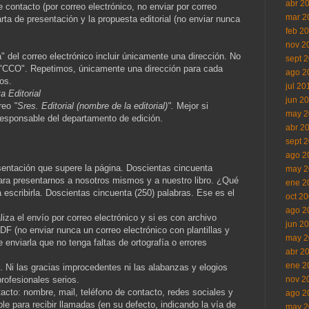
abr 2
 contacto (por correo electrónico, no enviar por correo
mar 2
rta de presentación y la propuesta editorial (no enviar nunca
feb 2
nov 2
" del correo electrónico incluir únicamente una dirección. No
sept 
"CCO". Repetimos, únicamente una dirección para cada
ago 2
os.
jul 20
a Editorial
jun 2
rreo
"Sres. Editorial (nombre de la editorial)".
Mejor si
may 2
 responsable del departamento de edición.
abr 2
sept 
ago 2
sentación que supere la página. Doscientas cincuenta
may 2
para presentarnos a nosotros mismos y a nuestro libro. ¿Qué
ene 2
 escribirla. Doscientas cincuenta (250) palabras. Ese es el
oct 2
ago 2
liza el envío por correo electrónico y si es con archivo
jun 2
F (no enviar nunca un correo electrónico con plantillas y
may 2
 enviarla que no tenga faltas de ortografía o errores
abr 2
ene 2
so. Ni las gracias improcedentes ni las alabanzas y elogios
profesionales serios.
nov 2
tacto: nombre, mail, teléfono de contacto, redes sociales y
ago 2
ble para recibir llamadas (en su defecto, indicando la vía de
may 2