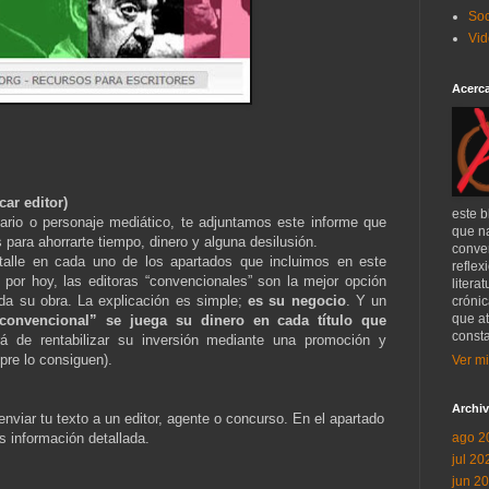
Soc
Vid
Acerca
ar editor)
este b
ario o personaje mediático, te adjuntamos este informe que
que n
para ahorrarte tiempo, dinero y alguna desilusión.
conver
talle en cada uno de los apartados que incluimos en este
reflex
por hoy, las editoras “convencionales” son la mejor opción
litera
ada su obra. La explicación es simple;
es su negocio
. Y un
crónic
que at
“convencional” se juega su dinero en cada título que
consta
á de rentabilizar su inversión mediante una promoción y
pre lo consiguen).
Ver mi
Archiv
nviar tu texto a un editor, agente o concurso. En el apartado
s información detallada.
ago 2
jul 20
jun 2