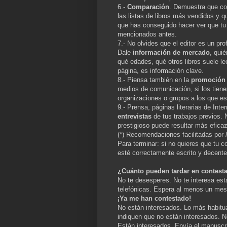
6.-
Comparación
. Demuestra que con
las listas de libros más vendidos y q
que has conseguido hacer ver que tu l
mencionados antes.
7.- No olvides que el editor es un pro
Dale
información de mercado
, qui
qué edades, qué otros libros suele le
página, es información clave.
8.- Piensa también en la
promoción 
medios de comunicación, si los tiene
organizaciones o grupos a los que e
9.- Prensa, páginas literarias de Inte
entrevistas
de tus trabajos previos.
prestigioso puede resultar más efic
(*) Recomendaciones facilitadas por
Para terminar: si no quieres que tu c
esté correctamente escrito y decent
¿Cuánto pueden tardar en contest
No te desesperes. No te interesa es
telefónicas. Espera al menos un mes 
¡Ya me han contestado!
No están interesados. Lo más habitua
indiquen que no están interesados. N
Están interesados. Envía el manuscri