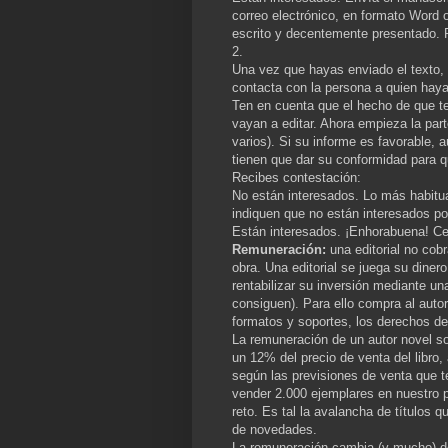
correo electrónico, en formato Word 
escrito y decentemente presentado. R
2.
Una vez que hayas enviado el texto, 
contacta con la persona a quien haya
Ten en cuenta que el hecho de que te 
vayan a editar. Ahora empieza la part
varios). Si su informe es favorable, 
tienen que dar su conformidad para q
Recibes contestación:
No están interesados. Lo más habitua
indiquen que no están interesados por
Están interesados. ¡Enhorabuena! Cel
Remuneración:
una editorial no cobra
obra. Una editorial se juega su dinero
rentabilizar su inversión mediante u
consiguen). Para ello compra al autor
formatos y soportes, los derechos de 
La remuneración de un autor novel so
un 12% del precio de venta del libro
según las previsiones de venta que t
vender 2.000 ejemplares en nuestro 
reto. Es tal la avalancha de títulos
de novedades.
La remuneración cambia (y mucho) de