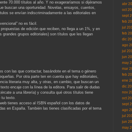
te 70.000 títulos al año. Y no exageraríamos si dijéramos
abr 2
que buscan una oportunidad. Novelas, ensayos, cuentos,
oct 2
títulos se envían indiscriminadamente a las editoriales en
sept 
feb 2
vencional” no es fácil.
jul 20
 propuestas de edición que reciben, no llega a un 1%, y en
feb 2
grandes grupos editoriales) son títulos que les llegan
dic 2
ago 2
jul 20
jun 2
may 2
mar 2
les con las que contactar, basándote en el tema o género
feb 2
pequeñas. Por otra parte ten en cuenta que hay editoriales,
ene 2
cia literaria muy alta, y otras, en cambio, que buscan un
dic 2
texto encaje con la línea de la editora. Para salir de dudas
ércate a una librería) y consulta qué otros títulos tiene
nov 2
 tu texto.
oct 2
 web tienes acceso al ISBN español con los datos de
sept 
adas en España. También las tienes clasificadas por el tema
ago 2
jul 20
jun 2
may 2